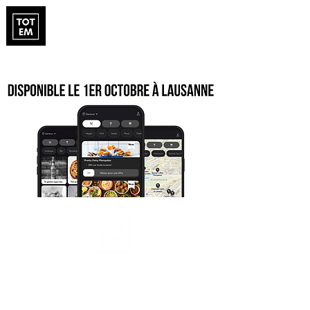
Politique de confidentialité
Totem Suisse Sàrl - CHE-427.622.739